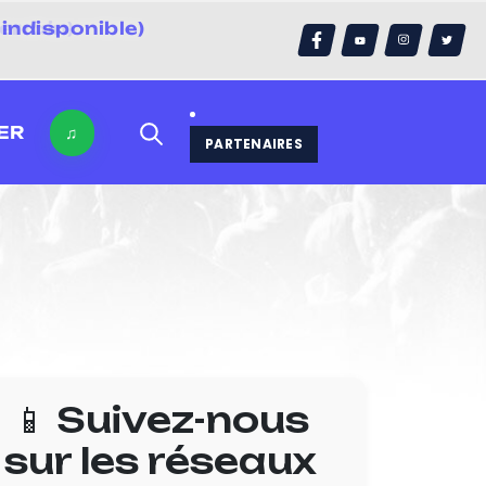
indisponible)
errain)
ER
♫
PARTENAIRES
📱 Suivez-nous
sur les réseaux