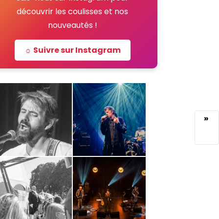
découvrir les coulisses et nos
nouveautés !
☼ Suivre sur Instagram
»