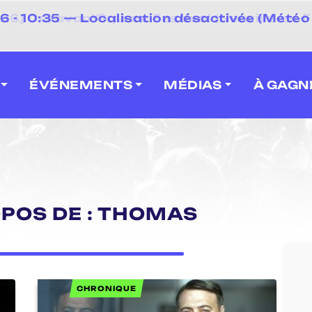
⚡
- 10:35 — Localisation désactivée (Météo 
 2026] Caravan' Square Festival (Neuville-en-F
ÉVÉNEMENTS
MÉDIAS
À GAGN
OPOS DE : THOMAS
CHRONIQUE