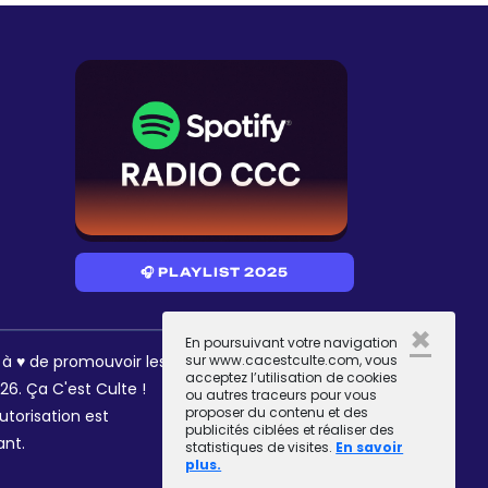
🎧 PLAYLIST 2025
×
En poursuivant votre navigation
RÉSEAUX
s à ♥ de promouvoir les
sur www.cacestculte.com, vous
acceptez l’utilisation de cookies
6. Ça C'est Culte !
ou autres traceurs pour vous
proposer du contenu et des
utorisation est
publicités ciblées et réaliser des
ant.
statistiques de visites.
En savoir
plus.