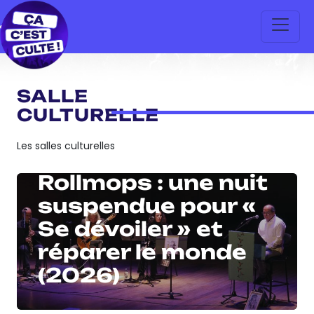
SALLE
CULTURELLE
ARTISTES
Les salles culturelles
Théâtre du
Rollmops : une nuit
suspendue pour «
Se dévoiler » et
réparer le monde
(2026)