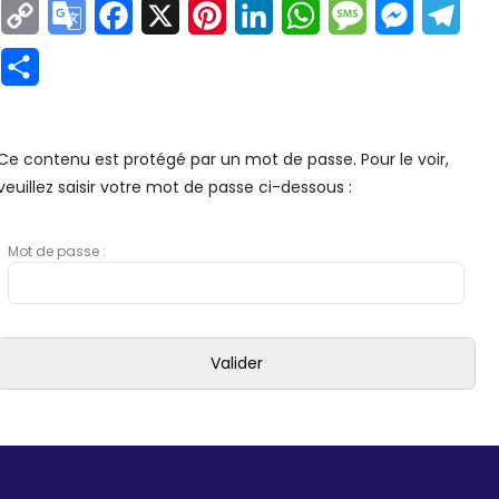
Copy
Google
Facebook
X
Pinterest
LinkedIn
WhatsApp
Message
Messeng
Tel
Link
Translate
Partager
Ce contenu est protégé par un mot de passe. Pour le voir,
veuillez saisir votre mot de passe ci-dessous :
Mot de passe :