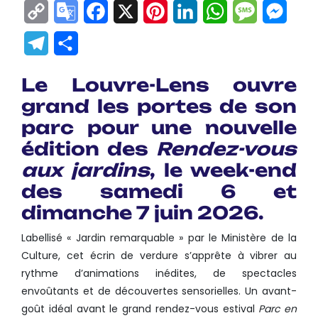
Copy
Google
Facebook
X
Pinterest
LinkedIn
WhatsApp
Messag
Mes
Link
Translate
Telegram
Partager
Le Louvre-Lens ouvre
grand les portes de son
parc pour une nouvelle
édition des
Rendez-vous
aux jardins
, le week-end
des samedi 6 et
dimanche 7 juin 2026.
Labellisé « Jardin remarquable » par le Ministère de la
Culture, cet écrin de verdure s’apprête à vibrer au
rythme d’animations inédites, de spectacles
envoûtants et de découvertes sensorielles. Un avant-
goût idéal avant le grand rendez-vous estival
Parc en