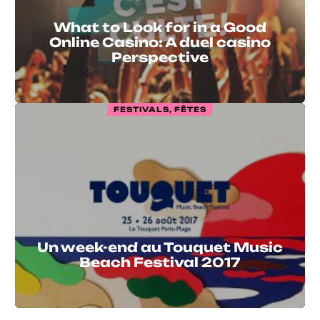
What to Look for in a Good
Online Casino: A duel casino
Perspective
FESTIVALS, FÊTES
Un week-end au Touquet Music
Beach Festival 2017