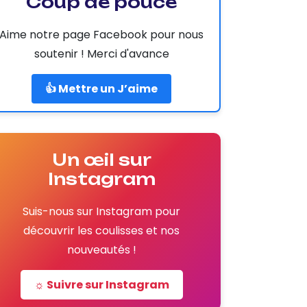
Coup de pouce
Aime notre page Facebook pour nous
soutenir ! Merci d'avance
👍 Mettre un J’aime
Un œil sur
Instagram
Suis-nous sur Instagram pour
découvrir les coulisses et nos
nouveautés !
☼ Suivre sur Instagram