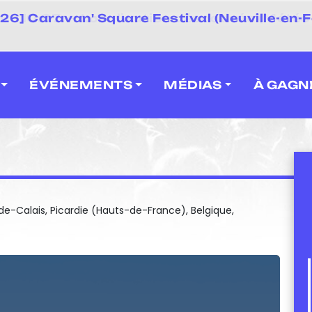
 2026] Caravan' Square Festival (Neuville-en-F
ÉVÉNEMENTS
MÉDIAS
À GAGN
-de-Calais, Picardie (Hauts-de-France), Belgique,