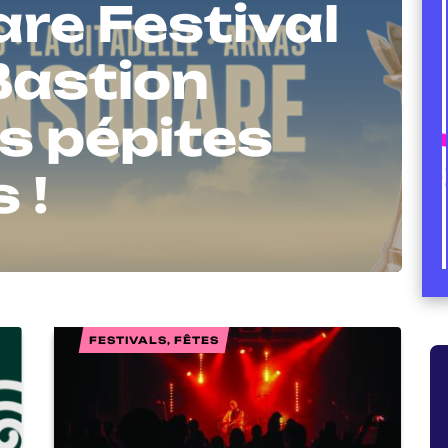
re Festival
 Bastion
es pépites
 !
FESTIVALS, FÊTES