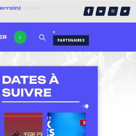
errain)
ER
♫
PARTENAIRES
DATES À
SUIVRE