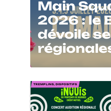
Main Squa
2026 : le
dévoile s
régionales
TREMPLINS, DISPOSITIFS