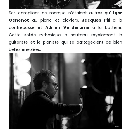
Ses complices de marque n’étaient autres qu’
Igor
Gehenot
au piano et claviers,
Jacques Pili
à la
contrebasse et
Adrien Verderame
à la batterie.
Cette solide rythmique a soutenu royalement le
guitariste et le pianiste qui se partageaient de bien
belles envolées.