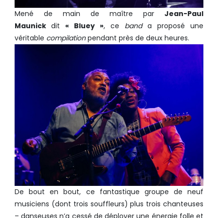
Mené de main de maître par
Jean-Paul
Maunick
dit
« Bluey »
, ce
band
a proposé une
véritable
compilation
pendant près de deux heures.
De bout en bout, ce fantastique groupe de neuf
musiciens (dont trois souffleurs) plus trois chanteuses
– danseuses n’a cessé de déployer une énergie folle et