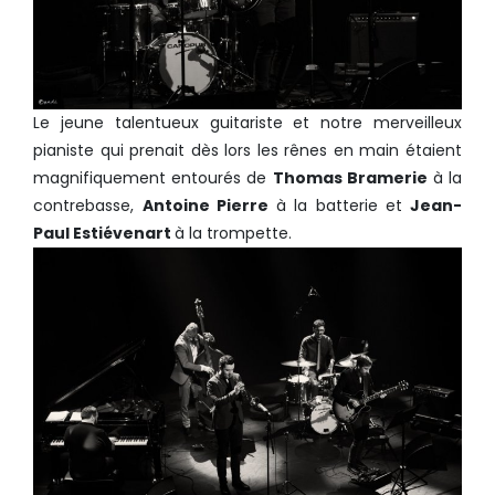
Le jeune talentueux guitariste et notre merveilleux
pianiste qui prenait dès lors les rênes en main étaient
magnifiquement entourés de
Thomas Bramerie
à la
contrebasse,
Antoine Pierre
à la batterie et
Jean-
Paul Estiévenart
à la trompette.