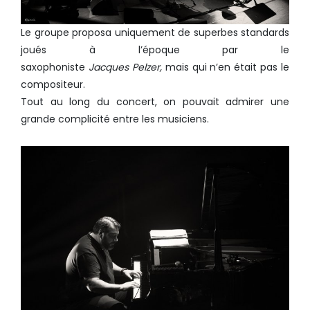
Le groupe proposa uniquement de superbes standards
joués à l’époque par le
saxophoniste
Jacques
Pelzer,
mais qui n’en était pas le
compositeur.
Tout au long du concert, on pouvait admirer une
grande complicité entre les musiciens.