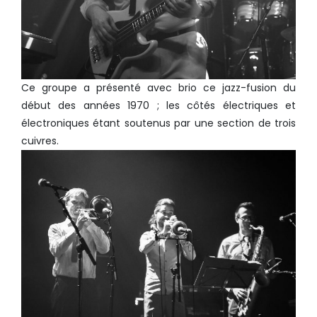
Ce groupe a présenté avec brio ce jazz-fusion du
début des années 1970 ; les côtés électriques et
électroniques étant soutenus par une section de trois
cuivres.