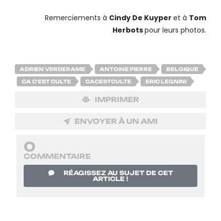
Remerciements à
Cindy De Kuyper
et à
Tom
Herbots
pour leurs photos.
ADRIEN VERDERAME
ANTOINE PIERRE
BELGIQUE
CA C'EST CULTE
CACESTCULTE
ERIC LEGNINI
IMPRIMER
ENVOYER À UN AMI
0
COMMENTAIRE
RÉAGISSEZ AU SUJET DE CET
ARTICLE !