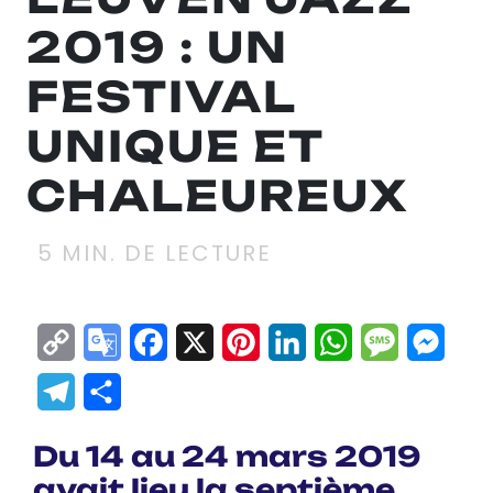
2019 : UN
FESTIVAL
UNIQUE ET
CHALEUREUX
5
MIN. DE LECTURE
Copy
Google
Facebook
X
Pinterest
LinkedIn
WhatsApp
Messag
Mes
Link
Translate
Telegram
Partager
Du 14 au 24 mars 2019
avait lieu la septième