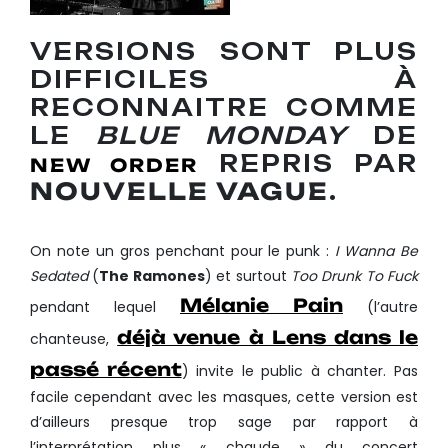
VERSIONS SONT PLUS
DIFFICILES À
RECONNAITRE COMME
LE
BLUE MONDAY
DE
REPRIS PAR
NEW ORDER
NOUVELLE VAGUE
.
On note un gros penchant pour le punk :
I Wanna Be
Sedated
(
The Ramones
) et surtout
Too Drunk To Fuck
Mélanie Pain
pendant lequel
(l’autre
déjà venue à Lens dans le
chanteuse,
passé récent
) invite le public à chanter. Pas
facile cependant avec les masques, cette version est
d’ailleurs presque trop sage par rapport à
l’interprétation plus « chaude » du concert