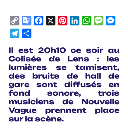
Copy
Google
Facebook
X
Pinterest
LinkedIn
WhatsApp
Messag
Mes
Link
Translate
Telegram
Partager
Il est 20h10 ce soir au
Colisée de Lens : les
lumières se tamisent,
des bruits de hall de
gare sont diffusés en
fond sonore, trois
musiciens de Nouvelle
Vague prennent place
sur la scène.