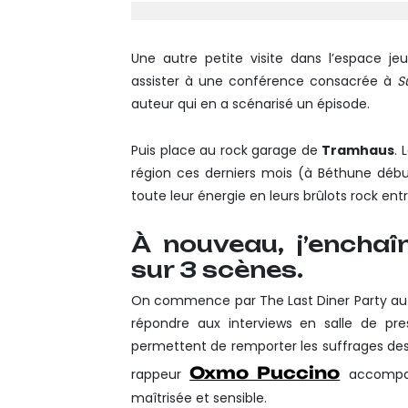
Une autre petite visite dans l’espace j
assister à une conférence consacrée à
S
auteur qui en a scénarisé un épisode.
Puis place au rock garage de
Tramhaus
. 
région ces derniers mois (à Béthune débu
toute leur énergie en leurs brûlots rock ent
À nouveau, j’enchaî
sur 3 scènes.
On commence par The Last Diner Party aut
répondre aux interviews en salle de pres
permettent de remporter les suffrages des f
Oxmo Puccino
rappeur
accompag
maîtrisée et sensible.