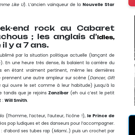
mme Like U
). L’ancien vainqueur de la
Nouvelle Star
eek-end rock au Cabaret
hous ; les anglais d’
Idles,
l y a 7 ans.
blimé par la situation politique actuelle (lançant de
. En une heure très dense, ils balaient la carrière du
és en étant vraiment pertinent, même les dernières
que prennent une autre ampleur sur scène (
Dancer, Gift
s
qui ouvre le set comme à leur habitude) jusqu’à la
 tandis que je rejoins
Zanzibar
(eh oui c’est le petit
 :
Will Smith
.
 (l’homme, l’acteur, l’auteur, l’icône !),
le Prince de
déos pop ludiques et des danseurs pour l’accompagner.
: d’abord ses tubes rap (
Miami
…) puis un crochet par