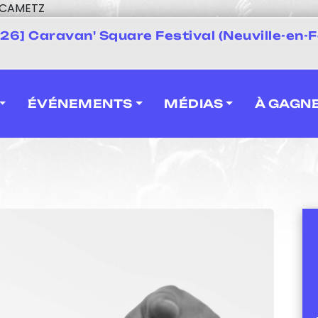
Z CAMETZ
 2026] Caravan' Square Festival (Neuville-en-F
ÉVÉNEMENTS
MÉDIAS
À GAGN