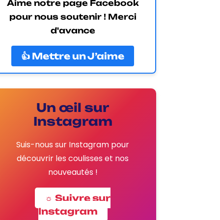
Aime notre page Facebook
pour nous soutenir ! Merci
d'avance
👍 Mettre un J’aime
Un œil sur
Instagram
Suis-nous sur Instagram pour
découvrir les coulisses et nos
nouveautés !
☼ Suivre sur
Instagram