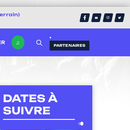
errain)
♫
ER
PARTENAIRES
DATES À
SUIVRE