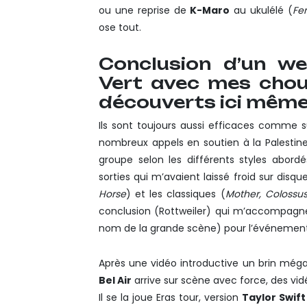
ou une reprise de
K-Maro
au ukulélé (
Fe
ose tout.
Conclusion d’un w
Vert avec mes chouc
découverts ici même i
Ils sont toujours aussi efficaces comme su
nombreux appels en soutien à la Palestine)
groupe selon les différents styles abord
sorties qui m’avaient laissé froid sur dis
Horse
) et les classiques (
Mother, Colossu
conclusion (Rottweiler) qui m’accompagne
nom de la grande scène) pour l’événement
Après une vidéo introductive un brin mégalo
Bel Air
arrive sur scène avec force, des vi
Il se la joue Eras tour, version
Taylor Swift