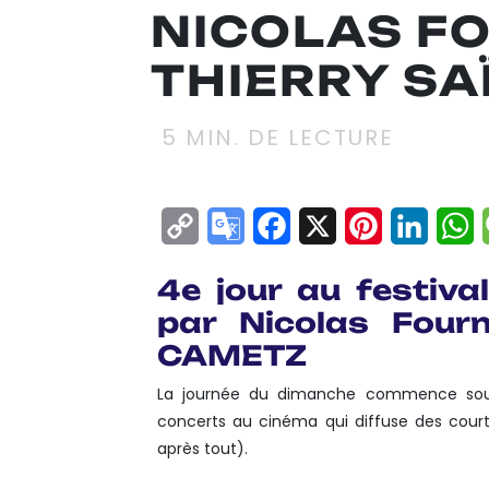
NICOLAS FO
THIERRY SA
5
MIN. DE LECTURE
Copy
Google
Facebook
X
Pinterest
Linke
W
Link
Translate
4e jour au festiv
par Nicolas Fourn
CAMETZ
La journée du dimanche commence sous u
concerts au cinéma qui diffuse des court
après tout).