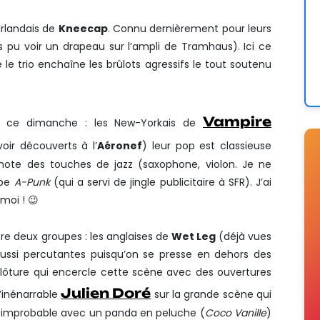
Irlandais de
Kneecap
. Connu dernièrement pour leurs
rs pu voir un drapeau sur l’ampli de Tramhaus). Ici ce
le trio enchaîne les brûlots agressifs le tout soutenu
Vampire
oir ce dimanche : les New-Yorkais de
oir découverts à l’
Aéronef
) leur pop est classieuse
note des touches de jazz (saxophone, violon. Je ne
ube
A-Punk
(qui a servi de jingle publicitaire à SFR). J’ai
moi ! 😉
re deux groupes : les anglaises de
Wet Leg
(déjà vues
aussi percutantes puisqu’on se presse en dehors des
 clôture qui encercle cette scène avec des ouvertures
Julien Doré
l’inénarrable
sur la grande scène qui
 improbable avec un panda en peluche (
Coco Vanille
)