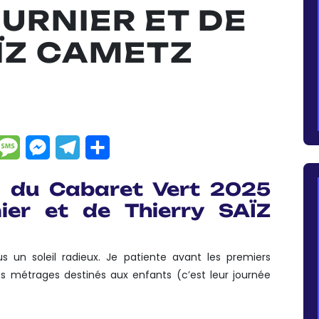
URNIER ET DE
ÏZ CAMETZ
dIn
hatsApp
Message
Messenger
Telegram
Partager
al du Cabaret Vert 2025
ier et de Thierry SAÏZ
n soleil radieux. Je patiente avant les premiers
s métrages destinés aux enfants (c’est leur journée