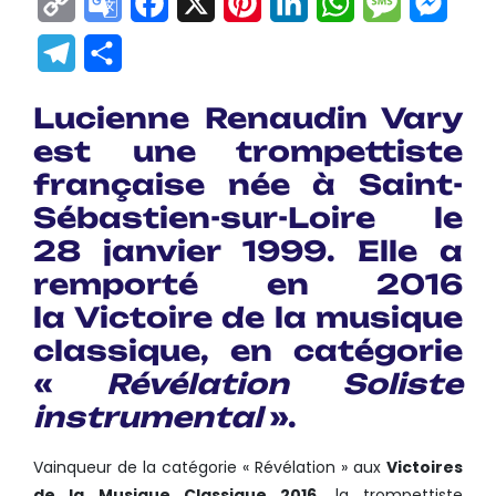
Copy
Google
Facebook
X
Pinterest
LinkedIn
WhatsApp
Messag
Mes
Link
Translate
Telegram
Partager
Lucienne Renaudin Vary
est une trompettiste
française née à Saint-
Sébastien-sur-Loire le
28 janvier 1999. Elle a
remporté en 2016
la Victoire de la musique
classique, en catégorie
«
Révélation Soliste
instrumental
».
Vainqueur de la catégorie « Révélation » aux
Victoires
de la Musique Classique 2016
, la trompettiste