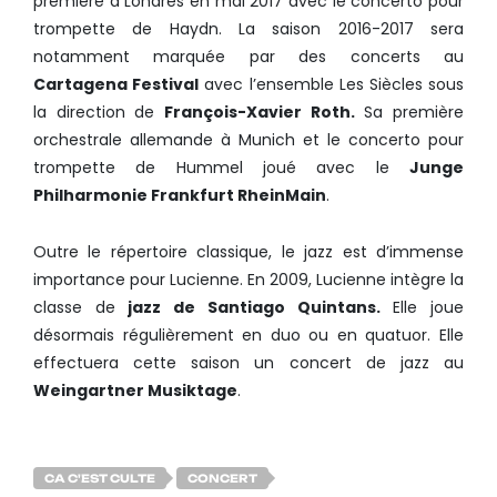
première à Londres en mai 2017 avec le concerto pour
trompette de Haydn. La saison 2016-2017 sera
notamment marquée par des concerts au
Cartagena Festival
avec l’ensemble Les Siècles sous
la direction de
François-Xavier Roth.
Sa première
orchestrale allemande à Munich et le concerto pour
trompette de Hummel joué avec le
Junge
Philharmonie Frankfurt RheinMain
.
Outre le répertoire classique, le jazz est d’immense
importance pour Lucienne. En 2009, Lucienne intègre la
classe de
jazz de Santiago Quintans.
Elle joue
désormais régulièrement en duo ou en quatuor. Elle
effectuera cette saison un concert de jazz au
Weingartner Musiktage
.
CA C'EST CULTE
CONCERT