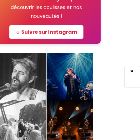
découvrir les coulisses et nos
nouveautés !
☼ Suivre sur Instagram
»