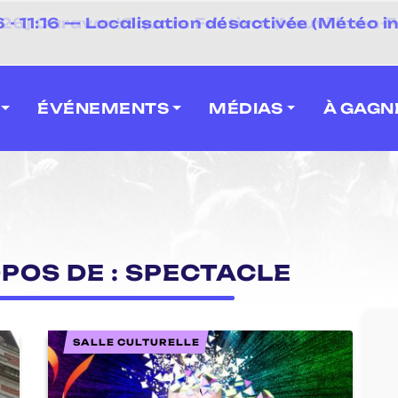
⚡
- 11:16 — Localisation désactivée (Météo in
 2026] Caravan' Square Festival (Neuville-en-F
ÉVÉNEMENTS
MÉDIAS
À GAGN
OPOS DE : SPECTACLE
SALLE CULTURELLE