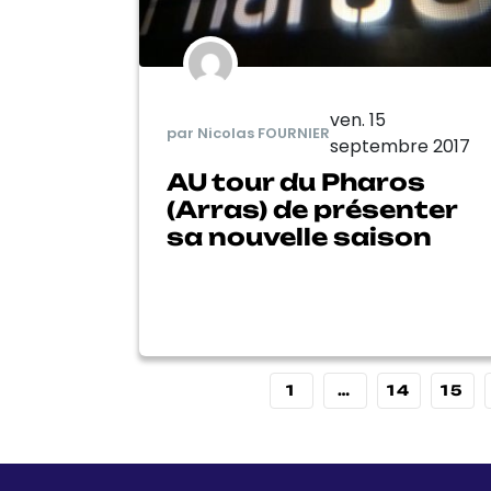
ven. 15
par Nicolas FOURNIER
septembre 2017
AU tour du Pharos
(Arras) de présenter
sa nouvelle saison
1
…
14
15