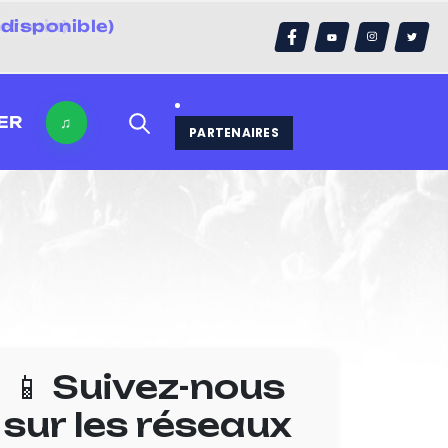
disponible)
errain)
ER
♫
PARTENAIRES
📱 Suivez-nous
sur les réseaux