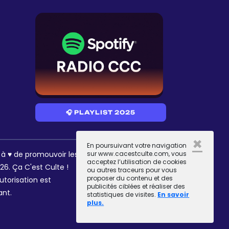
🎧 PLAYLIST 2025
×
En poursuivant votre navigation
RÉSEAUX
s à ♥ de promouvoir les
sur www.cacestculte.com, vous
acceptez l’utilisation de cookies
6. Ça C'est Culte !
ou autres traceurs pour vous
proposer du contenu et des
utorisation est
publicités ciblées et réaliser des
ant.
statistiques de visites.
En savoir
plus.