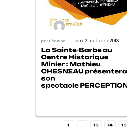
dim. 21 octobre 2018
par L'équipe
La Sainte-Barbe au
Centre Historique
Minier : Mathieu
CHESNEAU présentera
son
spectacle PERCEPTIO
1
…
13
14
15