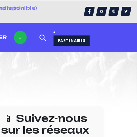
errain)
ER
♫
PARTENAIRES
📱 Suivez-nous
sur les réseaux