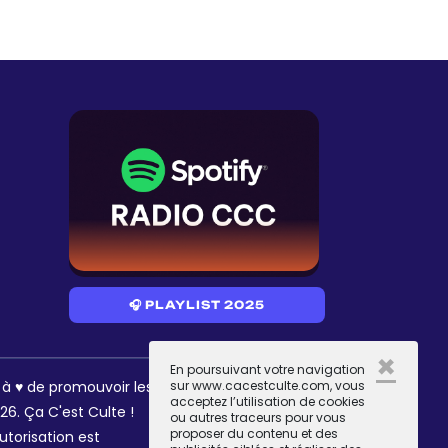
🎧 PLAYLIST 2025
×
En poursuivant votre navigation
RÉSEAUX
sur www.cacestculte.com, vous
s à ♥ de promouvoir les
acceptez l’utilisation de cookies
6. Ça C'est Culte !
ou autres traceurs pour vous
proposer du contenu et des
utorisation est