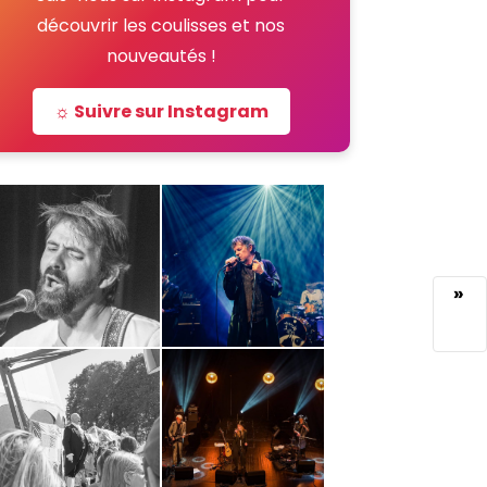
découvrir les coulisses et nos
nouveautés !
☼ Suivre sur Instagram
»