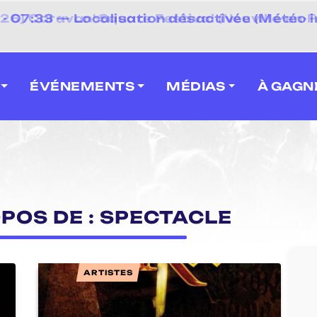
 2026] Caravan' Square Festival (Neuville-en-F
ÉVÉNEMENTS
MÉDIAS
À GAGN
OPOS DE : SPECTACLE
ARTISTES