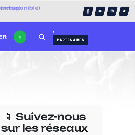
errain)
ER
♫
PARTENAIRES
📱 Suivez-nous
sur les réseaux