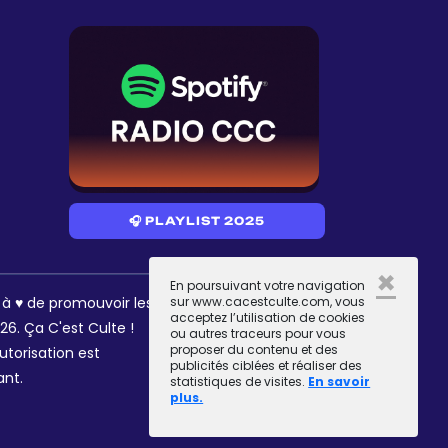
🎧 PLAYLIST 2025
×
En poursuivant votre navigation
RÉSEAUX
s à ♥ de promouvoir les
sur www.cacestculte.com, vous
acceptez l’utilisation de cookies
6. Ça C'est Culte !
ou autres traceurs pour vous
proposer du contenu et des
utorisation est
publicités ciblées et réaliser des
ant.
statistiques de visites.
En savoir
plus.