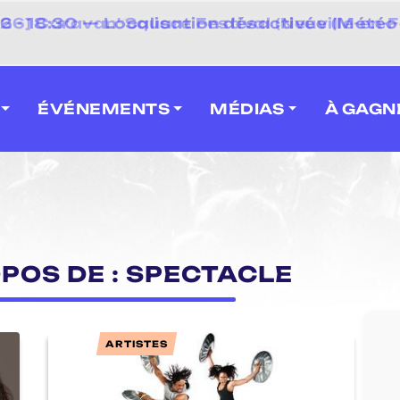
 2026] Caravan' Square Festival (Neuville-en-F
ÉVÉNEMENTS
MÉDIAS
À GAGN
OPOS DE : SPECTACLE
ARTISTES