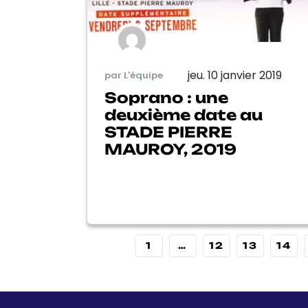
jeu. 10 janvier 2019
par L'équipe
Soprano : une
deuxième date au
STADE PIERRE
MAUROY, 2019
1
…
12
13
14