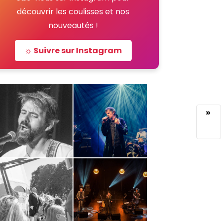
découvrir les coulisses et nos
nouveautés !
☼ Suivre sur Instagram
»