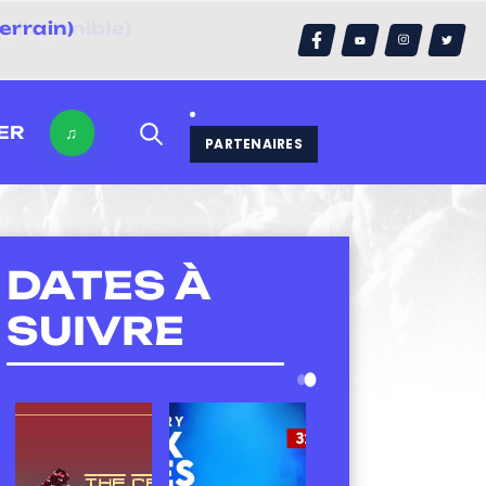
errain)
ER
♫
PARTENAIRES
DATES À
SUIVRE