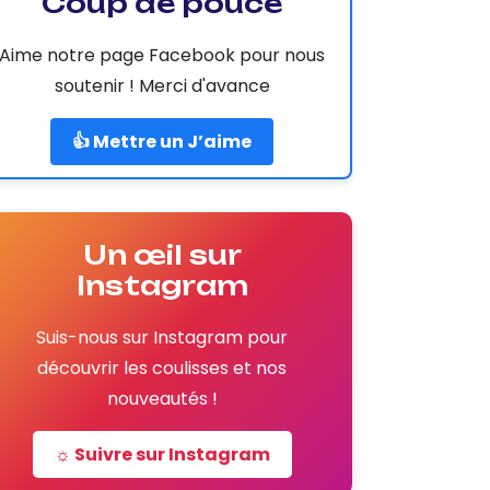
Coup de pouce
Aime notre page Facebook pour nous
soutenir ! Merci d'avance
👍 Mettre un J’aime
Un œil sur
Instagram
Suis-nous sur Instagram pour
découvrir les coulisses et nos
nouveautés !
☼ Suivre sur Instagram