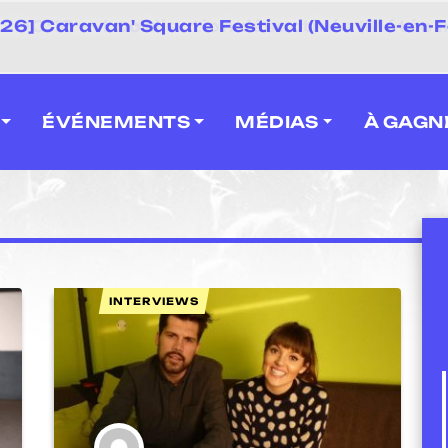
 2026] Caravan' Square Festival (Neuville-en-F
ÉVÉNEMENTS
MÉDIAS
À GAGN
INTERVIEWS