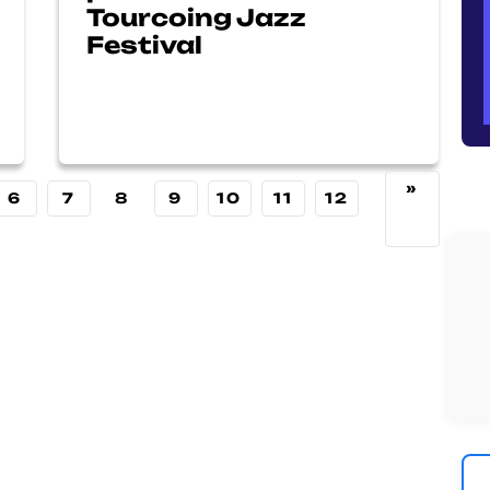
Tourcoing Jazz
Festival
»
6
7
8
9
10
11
12