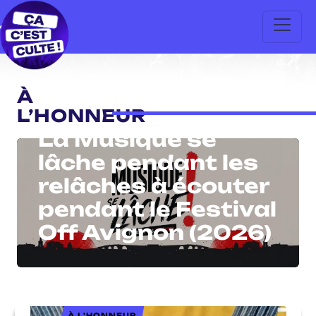
À
ARTISTES
L’HONNEUR
La Musique se
lâche pendant les
relâches à écouter
pendant le Festival
Off Avignon (2026)
À L'HONNEUR