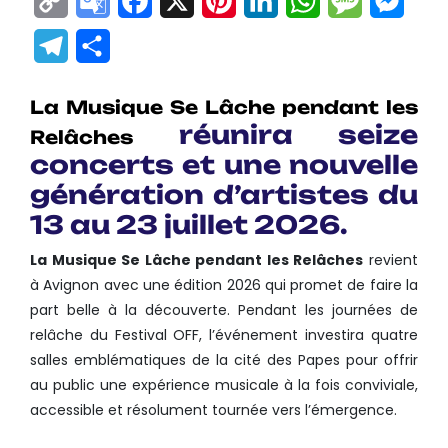
Copy
Google
Facebook
X
Pinterest
LinkedIn
WhatsApp
Messag
Mes
Link
Translate
Telegram
Partager
La Musique Se Lâche pendant les
réunira seize
Relâches
concerts et une nouvelle
génération d’artistes du
13 au 23 juillet 2026.
La Musique Se Lâche pendant les Relâches
revient
à Avignon avec une édition 2026 qui promet de faire la
part belle à la découverte. Pendant les journées de
relâche du Festival OFF, l’événement investira quatre
salles emblématiques de la cité des Papes pour offrir
au public une expérience musicale à la fois conviviale,
accessible et résolument tournée vers l’émergence.