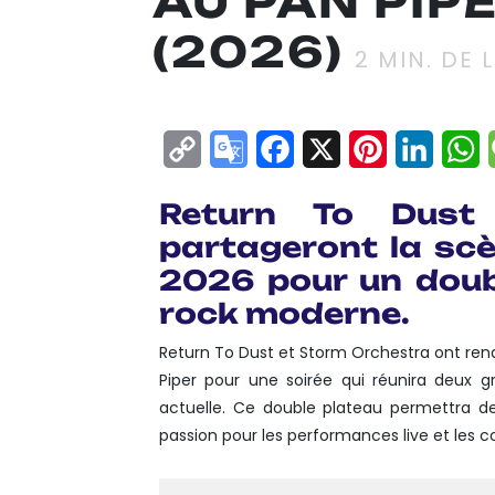
AU PAN PIPE
(2026)
2
MIN. DE 
Copy
Google
Facebook
X
Pinterest
Linke
W
Link
Translate
Return To Dust
partageront la scèn
2026 pour un doub
rock moderne.
Return To Dust et Storm Orchestra ont rende
Piper pour une soirée qui réunira deux g
actuelle. Ce double plateau permettra 
passion pour les performances live et les c