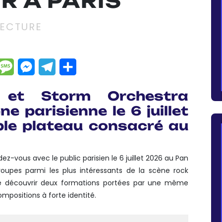
R À PARIS
LECTURE
dIn
hatsApp
Message
Messenger
Telegram
Partager
 et Storm Orchestra
e parisienne le 6 juillet
le plateau consacré au
z-vous avec le public parisien le 6 juillet 2026 au Pan
roupes parmi les plus intéressants de la scène rock
de découvrir deux formations portées par une même
ompositions à forte identité.