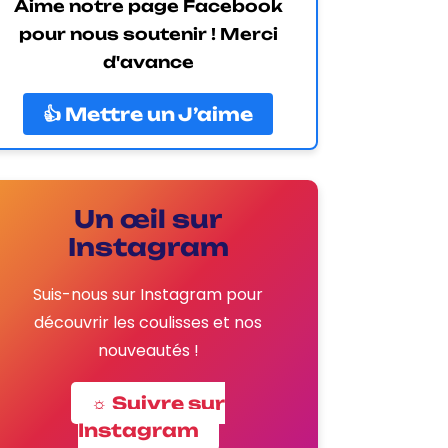
Aime notre page Facebook
pour nous soutenir ! Merci
d'avance
👍 Mettre un J’aime
Un œil sur
Instagram
Suis-nous sur Instagram pour
découvrir les coulisses et nos
nouveautés !
☼ Suivre sur
Instagram