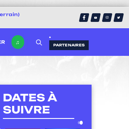
errain)
♫
ER
PARTENAIRES
DATES À
SUIVRE