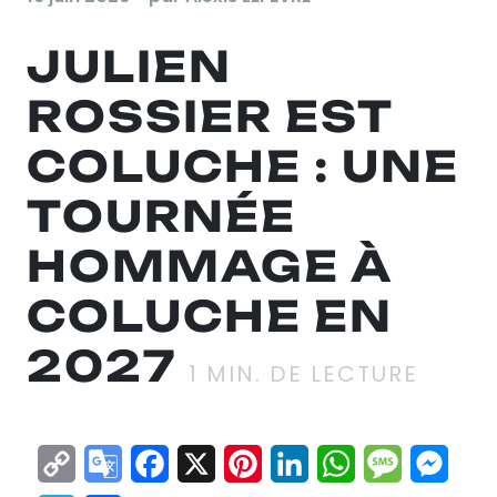
JULIEN
ROSSIER EST
COLUCHE : UNE
TOURNÉE
HOMMAGE À
COLUCHE EN
2027
1
MIN. DE LECTURE
Copy
Google
Facebook
X
Pinterest
LinkedIn
WhatsApp
Messag
Mes