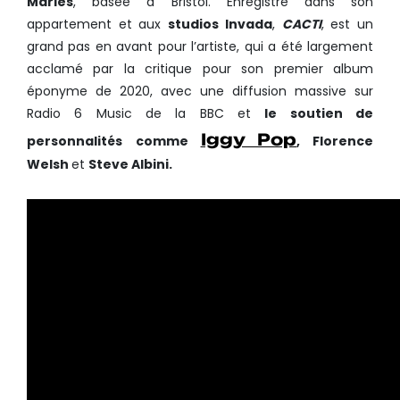
Maries
, basée à Bristol. Enregistré dans son
appartement et aux
studios Invada
,
CACTI
, est un
grand pas en avant pour l’artiste, qui a été largement
acclamé par la critique pour son premier album
éponyme de 2020, avec une diffusion massive sur
Radio 6 Music de la BBC et
le soutien de
Iggy Pop
personnalités
comme
, Florence
Welsh
et
Steve Albini.