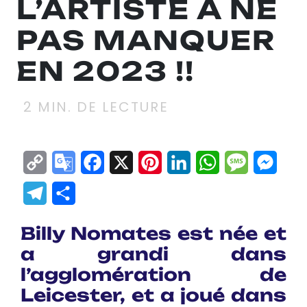
L’ARTISTE À NE
PAS MANQUER
EN 2023 !!
2
MIN. DE LECTURE
Copy
Google
Facebook
X
Pinterest
LinkedIn
WhatsApp
Messag
Mes
Link
Translate
Telegram
Partager
Billy Nomates est née et
a grandi dans
l’agglomération de
Leicester, et a joué dans