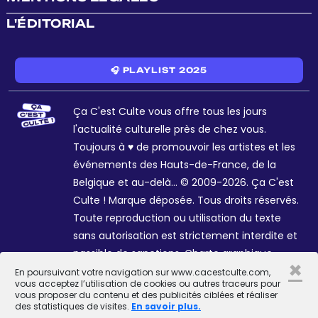
L'ÉDITORIAL
🎧 PLAYLIST 2025
Ça C'est Culte vous offre tous les jours
l'actualité culturelle près de chez vous.
Toujours à ♥ de promouvoir les artistes et les
événements des Hauts-de-France, de la
Belgique et au-delà... © 2009-2026. Ça C'est
Culte ! Marque déposée. Tous droits réservés.
Toute reproduction ou utilisation du texte
sans autorisation est strictement interdite et
passible de sanctions. Charte graphique
×
Sophie R. et Céline Galant.
En poursuivant votre navigation sur www.cacestculte.com,
vous acceptez l’utilisation de cookies ou autres traceurs pour
vous proposer du contenu et des publicités ciblées et réaliser
des statistiques de visites.
En savoir plus.