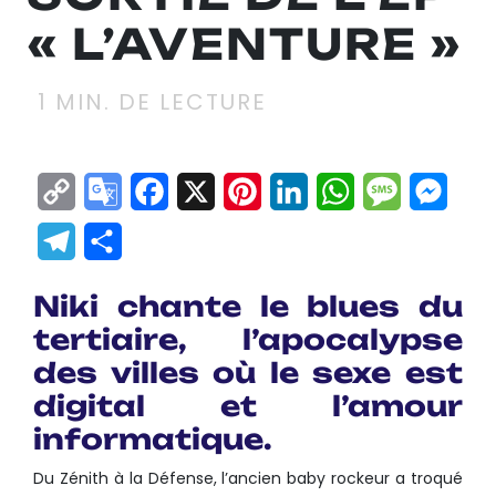
« L’AVENTURE »
1
MIN. DE LECTURE
Copy
Google
Facebook
X
Pinterest
LinkedIn
WhatsApp
Messag
Mes
Link
Translate
Telegram
Partager
Niki chante le blues du
tertiaire, l’apocalypse
des villes où le sexe est
digital et l’amour
informatique.
Du Zénith à la Défense, l’ancien baby rockeur a troqué