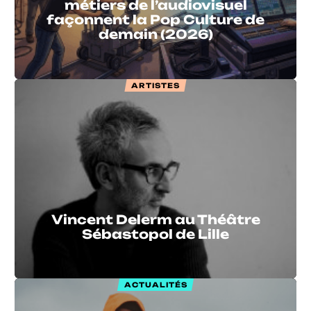
métiers de l’audiovisuel
façonnent la Pop Culture de
demain (2026)
ARTISTES
Vincent Delerm au Théâtre
Sébastopol de Lille
ACTUALITÉS