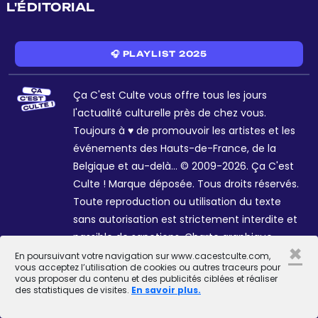
L'ÉDITORIAL
🎧 PLAYLIST 2025
Ça C'est Culte vous offre tous les jours
l'actualité culturelle près de chez vous.
Toujours à ♥ de promouvoir les artistes et les
événements des Hauts-de-France, de la
Belgique et au-delà... © 2009-2026. Ça C'est
Culte ! Marque déposée. Tous droits réservés.
Toute reproduction ou utilisation du texte
sans autorisation est strictement interdite et
passible de sanctions. Charte graphique
×
Sophie R. et Céline Galant.
En poursuivant votre navigation sur www.cacestculte.com,
vous acceptez l’utilisation de cookies ou autres traceurs pour
vous proposer du contenu et des publicités ciblées et réaliser
des statistiques de visites.
En savoir plus.