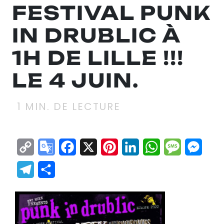
FESTIVAL PUNK
IN DRUBLIC À
1H DE LILLE !!!
LE 4 JUIN.
1
MIN. DE LECTURE
Copy
Google
Facebook
X
Pinterest
LinkedIn
WhatsApp
Messag
Mes
Link
Translate
Telegram
Partager