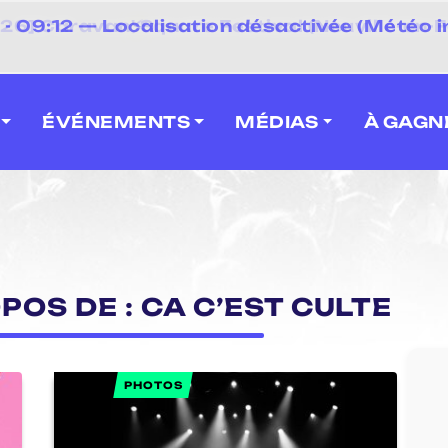
⚡
- 09:12 — Localisation désactivée (Météo i
 2026] Caravan' Square Festival (Neuville-en-F
ÉVÉNEMENTS
MÉDIAS
À GAGN
POS DE : CA C’EST CULTE
PHOTOS