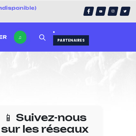
ndisponible)
errain)
ER
♫
PARTENAIRES
📱 Suivez-nous
sur les réseaux