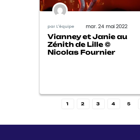
mar. 24 mai 2022
par L'équipe
Vianney et Janie au
Zénith de Lille ©
Nicolas Fournier
1
2
3
4
5