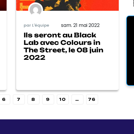
sam. 21 mai 2022
par L'équipe
Ils seront au Black
Lab avec Colours in
The Street, le 08 juin
2022
6
7
8
9
10
…
76