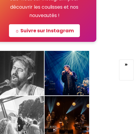
découvrir les coulisses et nos
nouveautés !
☼ Suivre sur Instagram
»