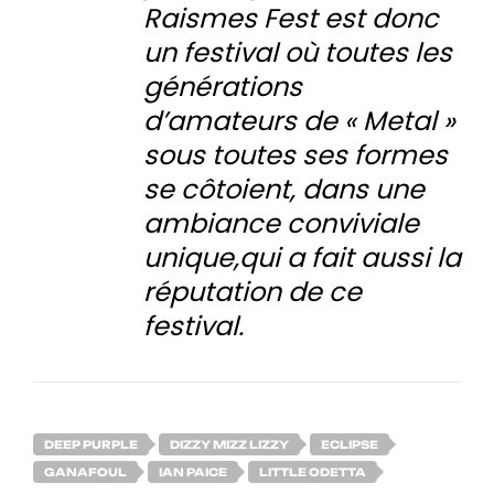
Raismes Fest est donc
un festival où toutes les
générations
d’amateurs de « Metal »
sous toutes ses formes
se côtoient, dans une
ambiance conviviale
unique,qui a fait aussi la
réputation de ce
festival.
DEEP PURPLE
DIZZY MIZZ LIZZY
ECLIPSE
GANAFOUL
IAN PAICE
LITTLE ODETTA