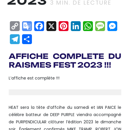
2023
3
MIN. DE LECTURE
Copy
Google
Facebook
X
Pinterest
LinkedIn
WhatsApp
Messag
Mes
Link
Translate
Telegram
Partager
AFFICHE COMPLETE DU
RAISMES FEST 2023 !!!
L’affiche est complète !!!
HEAT sera la tête d’affcihe du samedi et IAN PAICE le
célèbre batteur de DEEP PURPLE viendra accompagné
de PURPENDICULAR clôturer l’édition 2023 le dimanche
soir. Également confirmés MIKE TRAMP, ROBERT JON