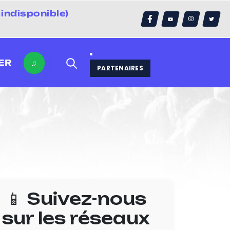
indisponible)
errain)
ER
♫
PARTENAIRES
📱 Suivez-nous
sur les réseaux