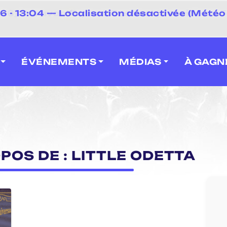
⚡
- 13:04 — Localisation désactivée (Météo 
 2026] Caravan' Square Festival (Neuville-en-F
ÉVÉNEMENTS
MÉDIAS
À GAGN
POS DE : LITTLE ODETTA