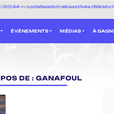
⚡
- 00:44 — Localisation désactivée (Météo i
 2026] Caravan' Square Festival (Neuville-en-F
ÉVÉNEMENTS
MÉDIAS
À GAGN
OPOS DE : GANAFOUL