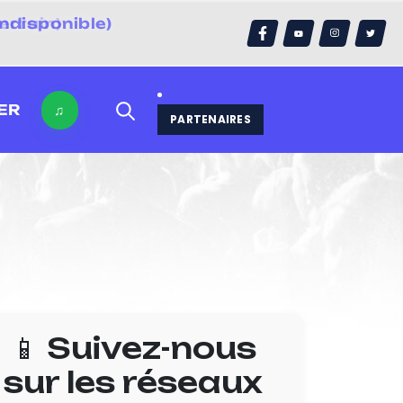
ndisponible)
errain)
ER
♫
PARTENAIRES
📱 Suivez-nous
sur les réseaux