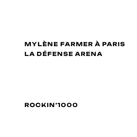
METALLICA
AU STADE DE
FRANCE LE 12 MAI 2019
(COMPLET) – PARIS (75) –
FRANCE
MYLÈNE FARMER
À
PARIS
LA DÉFENSE ARENA
LES 8
ET 15 JUIN 2019 – PARIS (75) –
FRANCE
HELLFEST
DU 21 AU 23 JUIN
2019 – CLISSON (44) –
FRANCE
ROCKIN’1000
LE 29 JUIN
2019 AU STADE DE FRANCE –
PARIS (75) – FRANCE
BALATON SOUND
DU 3 AU 7