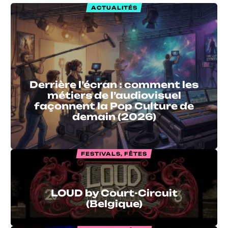
ACTUALITÉS
Derrière l’écran : comment les
métiers de l’audiovisuel
façonnent la Pop Culture de
demain (2026)
FESTIVALS, FÊTES
LOUD by Court-Circuit
(Belgique)