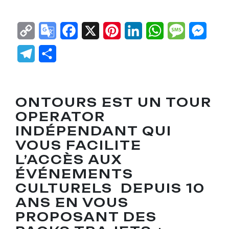
Copy
Google
Facebook
X
Pinterest
LinkedIn
WhatsApp
Messag
Mes
Link
Translate
Telegram
Partager
ONTOURS VOYAGES
ONTOURS EST UN TOUR
OPERATOR
INDÉPENDANT QUI
VOUS FACILITE
L’ACCÈS AUX
ÉVÉNEMENTS
CULTURELS DEPUIS 10
ANS EN VOUS
PROPOSANT DES