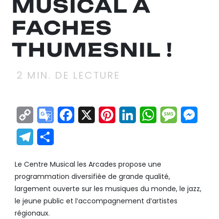
MUSICAL À
FACHES
THUMESNIL !
2
MIN. DE LECTURE
Copy
Google
Facebook
X
Pinterest
LinkedIn
WhatsApp
Messag
Mes
Link
Translate
Telegram
Partager
Le Centre Musical les Arcades propose une
programmation diversifiée de grande qualité,
largement ouverte sur les musiques du monde, le jazz,
le jeune public et l’accompagnement d’artistes
régionaux.