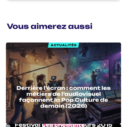
Vous aimerez aussi
ACTUALITÉS
Derrière l’écran : comment les
métiers de l’audiovisuel
façonnent la Pop Culture de
demain (2026)
Festival Les Enchanteurs 2015
FESTIVALS, FÊTES