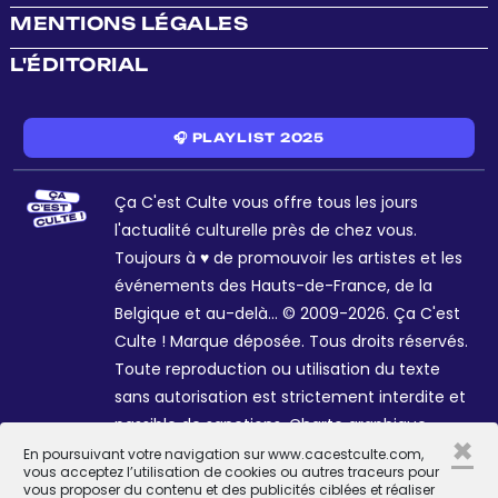
MENTIONS LÉGALES
L'ÉDITORIAL
🎧 PLAYLIST 2025
Ça C'est Culte vous offre tous les jours
l'actualité culturelle près de chez vous.
Toujours à ♥ de promouvoir les artistes et les
événements des Hauts-de-France, de la
Belgique et au-delà... © 2009-2026. Ça C'est
Culte ! Marque déposée. Tous droits réservés.
Toute reproduction ou utilisation du texte
sans autorisation est strictement interdite et
passible de sanctions. Charte graphique
×
Sophie R. et Céline Galant.
En poursuivant votre navigation sur www.cacestculte.com,
vous acceptez l’utilisation de cookies ou autres traceurs pour
vous proposer du contenu et des publicités ciblées et réaliser