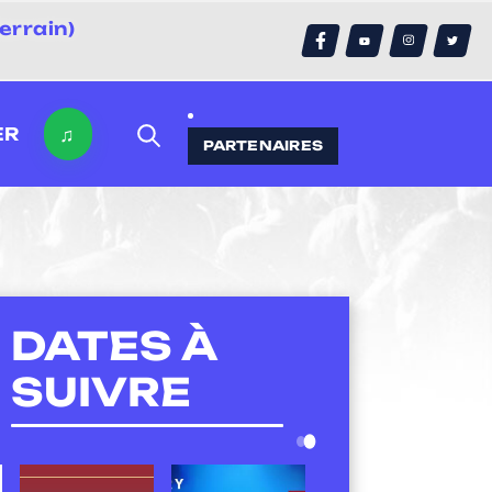
errain)
♫
ER
PARTENAIRES
DATES À
SUIVRE