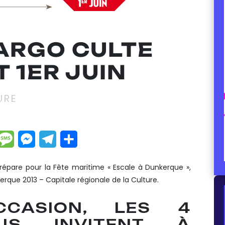
ARGO CULTE
T 1ER JUIN
URE
dIn
hatsApp
Message
Messenger
Telegram
Partager
épare pour la Fête maritime « Escale à Dunkerque »,
que 2013 – Capitale régionale de la Culture.
CASION, LES 4
US INVITENT À