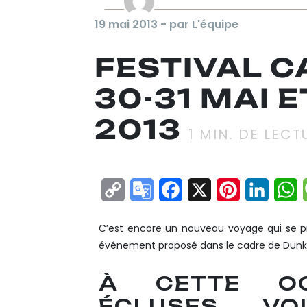
19 mai 2013 - par L'équipe
FESTIVAL C
30-31 MAI E
2013
1
MIN. DE LECT
Copy
Google
Facebook
X
Pinterest
Linke
W
Link
Translate
C’est encore un nouveau voyage qui se pr
événement proposé dans le cadre de Dunker
À CETTE OC
ÉCLUSES VO