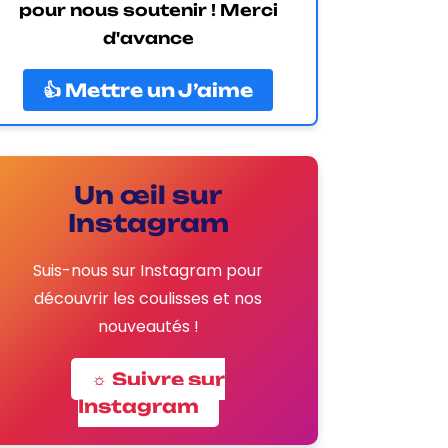
pour nous soutenir ! Merci
d'avance
👍 Mettre un J’aime
Un œil sur
Instagram
Suis-nous sur Instagram pour
découvrir les coulisses et nos
nouveautés !
☼ Suivre sur
Instagram