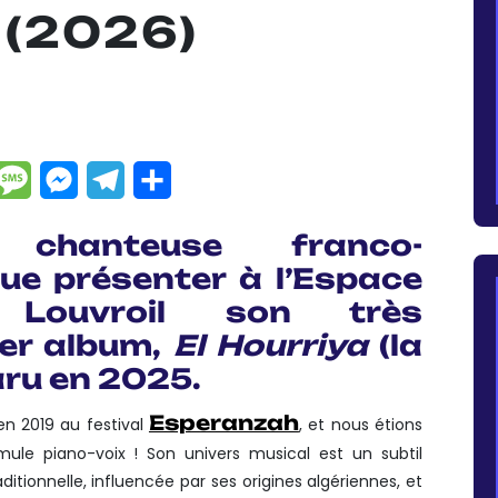
 (2026)
dIn
hatsApp
Message
Messenger
Telegram
Partager
 chanteuse franco-
nue présenter à l’Espace
Louvroil son très
er album,
El Hourriya
(la
aru en 2025.
Esperanzah
en 2019 au festival
, et nous étions
mule piano-voix ! Son univers musical est un subtil
ionnelle, influencée par ses origines algériennes, et