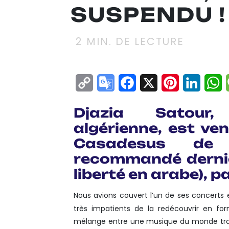
SUSPENDU !
2
MIN. DE LECTURE
Copy
Google
Facebook
X
Pinterest
Linke
W
Link
Translate
Djazia Satour,
algérienne, est ve
Casadesus de 
recommandé derni
liberté en arabe), p
Nous avions couvert l’un de ses concerts 
très impatients de la redécouvrir en for
mélange entre une musique du monde tradit