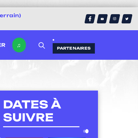
errain)
♫
ER
PARTENAIRES
DATES À
SUIVRE