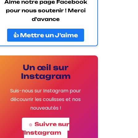
Aime notre page Facebook
pour nous soutenir ! Merci
d'avance
👍 Mettre un J’aime
Un œil sur
Instagram
Suis-nous sur Instagram pour
découvrir les coulisses et nos
nouveautés !
☼ Suivre sur
Instagram