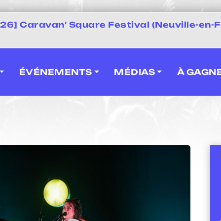
 2026] Caravan' Square Festival (Neuville-en-F
ÉVÉNEMENTS
MÉDIAS
À GAGN