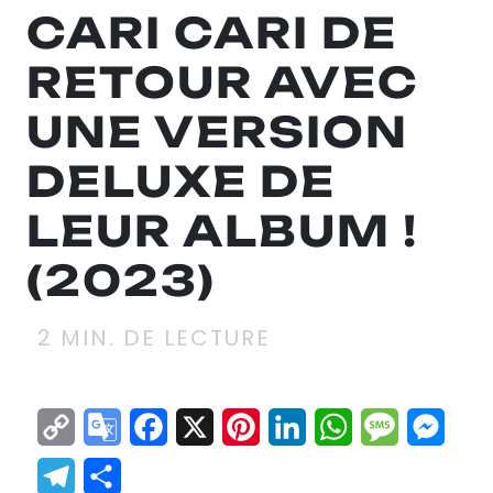
CARI CARI DE
RETOUR AVEC
UNE VERSION
DELUXE DE
LEUR ALBUM !
(2023)
2
MIN. DE LECTURE
Copy
Google
Facebook
X
Pinterest
LinkedIn
WhatsApp
Messag
Mes
Link
Translate
Telegram
Partager