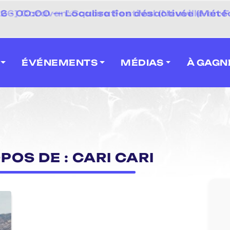
⚡
 - 00:00 — Localisation désactivée (Météo
 2026] Caravan' Square Festival (Neuville-en-F
ÉVÉNEMENTS
MÉDIAS
À GAGN
POS DE : CARI CARI