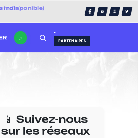
 indisponible)
errain)
ER
♫
PARTENAIRES
📱 Suivez-nous
sur les réseaux