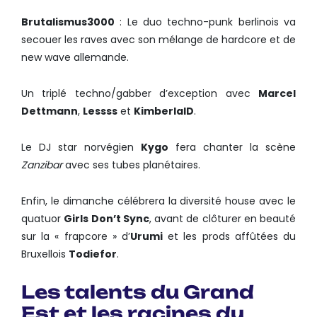
Brutalismus3000
: Le duo techno-punk berlinois va
secouer les raves avec son mélange de hardcore et de
new wave allemande.
Un triplé techno/gabber d’exception avec
Marcel
Dettmann
,
Lessss
et
KimberlaID
.
Le DJ star norvégien
Kygo
fera chanter la scène
Zanzibar
avec ses tubes planétaires.
Enfin, le dimanche célébrera la diversité house avec le
quatuor
Girls Don’t Sync
, avant de clôturer en beauté
sur la « frapcore » d’
Urumi
et les prods affûtées du
Bruxellois
Todiefor
.
Les talents du Grand
Est et les racines du