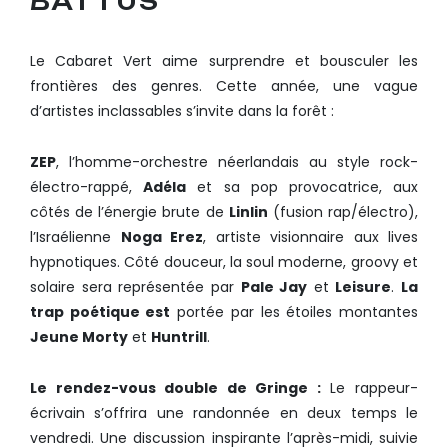
BATTUS
Le Cabaret Vert aime surprendre et bousculer les
frontières des genres. Cette année, une vague
d’artistes inclassables s’invite dans la forêt :
ZEP
, l’homme-orchestre néerlandais au style rock-
électro-rappé,
Adéla
et sa pop provocatrice, aux
côtés de l’énergie brute de
Linlin
(fusion rap/électro),
l’Israélienne
Noga Erez
, artiste visionnaire aux lives
hypnotiques. Côté douceur, la soul moderne, groovy et
solaire sera représentée par
Pale Jay
et
Leisure
.
La
trap poétique est
portée par les étoiles montantes
Jeune Morty
et
Huntrill
.
Le rendez-vous double de Gringe :
Le rappeur-
écrivain s’offrira une randonnée en deux temps le
vendredi. Une discussion inspirante l’après-midi, suivie