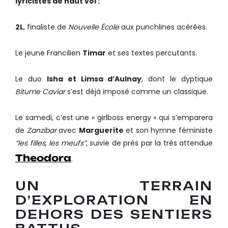
lyricistes de haut vol :
2L
, finaliste de
Nouvelle École
aux punchlines acérées.
Le jeune Francilien
Timar
et ses textes percutants.
Le duo
Isha et Limsa d’Aulnay
, dont le dyptique
Bitume Caviar
s’est déjà imposé comme un classique.
Le samedi, c’est une « girlboss energy » qui s’emparera
de
Zanzibar
avec
Marguerite
et son hymne féministe
“les filles, les meufs”
, suivie de près par la très attendue
Theodora
.
UN TERRAIN
D’EXPLORATION EN
DEHORS DES SENTIERS