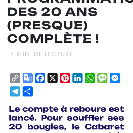
DES 20 ANS
(PRESQUE)
COMPLÈTE !
4
MIN. DE LECTURE
Copy
Google
Facebook
X
Pinterest
LinkedIn
WhatsApp
Messag
Mes
Link
Translate
Telegram
Partager
Le compte à rebours est
lancé. Pour souffler ses
20 bougies, le Cabaret