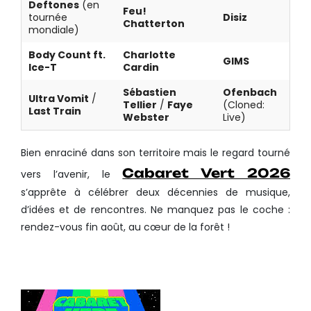
Deftones
(en
Feu!
tournée
Disiz
Chatterton
mondiale)
Body Count ft.
Charlotte
GIMS
Ice-T
Cardin
Sébastien
Ofenbach
Ultra Vomit
/
Tellier
/
Faye
(Cloned:
Last Train
Webster
Live)
Bien enraciné dans son territoire mais le regard tourné
Cabaret Vert 2026
vers l’avenir, le
s’apprête à célébrer deux décennies de musique,
d’idées et de rencontres. Ne manquez pas le coche :
rendez-vous fin août, au cœur de la forêt !