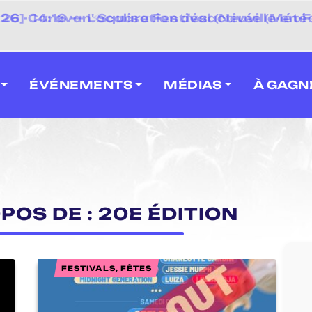
 2026] Caravan' Square Festival (Neuville-en-F
ÉVÉNEMENTS
MÉDIAS
À GAGN
POS DE : 20E ÉDITION
FESTIVALS, FÊTES