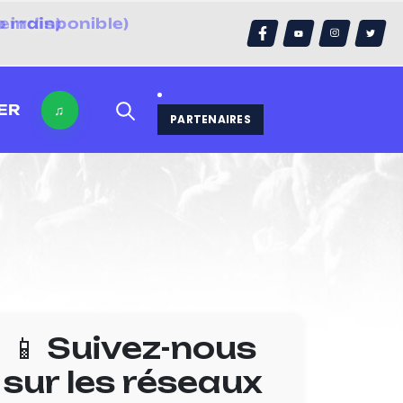
errain)
ER
♫
PARTENAIRES
📱 Suivez-nous
sur les réseaux