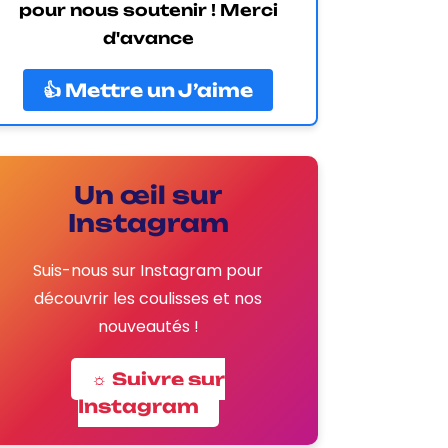
pour nous soutenir ! Merci
d'avance
👍 Mettre un J’aime
Un œil sur
Instagram
Suis-nous sur Instagram pour
découvrir les coulisses et nos
nouveautés !
☼ Suivre sur
Instagram