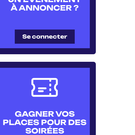
À ANNONCER ?
Se connecter
GAGNER VOS
PLACES POUR DES
SOIRÉES