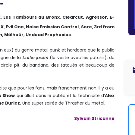
…
t
, Les Tambours du Bronx, Clearcut, Agressor, E-
X, Evil One, Noise Emission Control, Sore, 3rd from
um, Mälheür, Undead Prophecies
.
on eux) du genre metal, punk et hardcore que le public
signe de la
battle jacket
(la veste avec les patchs), du
 circle pit, du bandana, des tatoués et beaucoup de

aite que pour les fans, mais franchement non. Il y a eu
s Show
qui allait dans le public et la technicité d’
Alex
e Buriez.
Une super soirée de Thrasher du metal.
Sylvain Stricanne