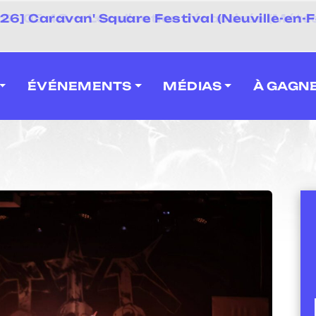
 2026] Caravan' Square Festival (Neuville-en-F
ÉVÉNEMENTS
MÉDIAS
À GAGN