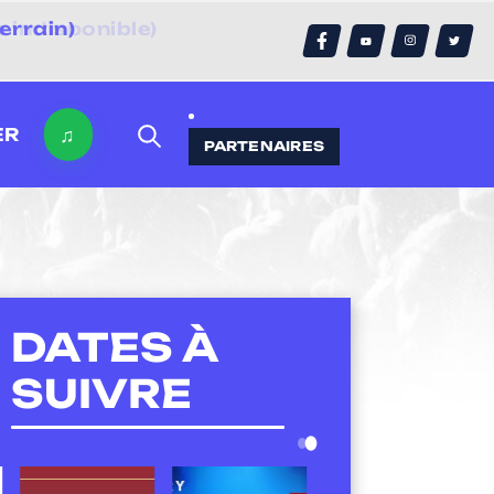
errain)
♫
ER
PARTENAIRES
DATES À
SUIVRE