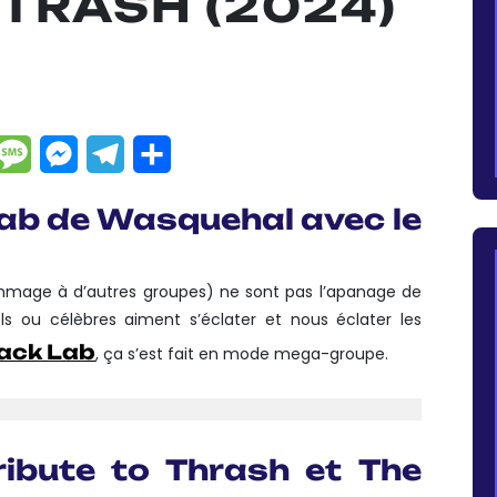
 TRASH (2024)
dIn
hatsApp
Message
Messenger
Telegram
Partager
ab de Wasquehal avec le
mage à d’autres groupes) ne sont pas l’apanage de
els ou célèbres aiment s’éclater et nous éclater les
ack Lab
, ça s’est fait en mode mega-groupe.
ribute to Thrash
et
The