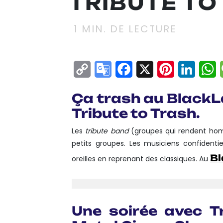
TRIBUTE TO
1
MIN. DE LECTURE
Copy
Google
Facebook
X
Pinterest
Linke
W
Link
Translate
Ça trash au BlackL
Tribute to Trash.
Les
tribute band
(groupes qui rendent hom
petits groupes. Les musiciens confidenti
Bl
oreilles en reprenant des classiques. Au
Une soirée avec
T