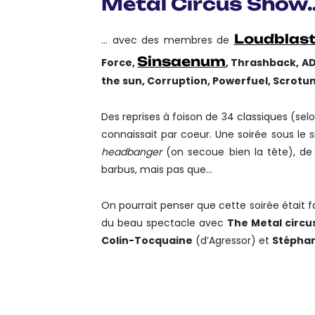
Metal Circus Show
Loudblas
… avec des membres de
Sinsaenum
Force,
, Thrashback, AD
the sun, Corruption, Powerfuel, Scrot
Des reprises à foison de 34 classiques (sel
connaissait par coeur. Une soirée sous le 
headbanger
(on secoue bien la tête), de
barbus, mais pas que…
On pourrait penser que cette soirée était f
du beau spectacle avec
The Metal circu
Colin-Tocquaine
(d’Agressor) et
Stéphan