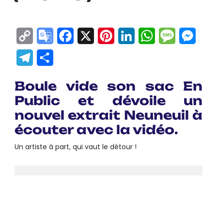
Copy
Google
Facebook
X
Pinterest
LinkedIn
WhatsApp
Messag
Mes
Link
Translate
Telegram
Partager
Boule vide son sac En
Public et dévoile un
nouvel extrait Neuneuil à
écouter avec la vidéo.
Un artiste à part, qui vaut le détour !