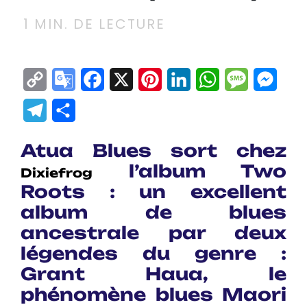
1
MIN. DE LECTURE
Copy
Google
Facebook
X
Pinterest
LinkedIn
WhatsApp
Messag
Mes
Link
Translate
Telegram
Partager
Atua Blues sort chez
l’album Two
Dixiefrog
Roots : un excellent
album de blues
ancestrale par deux
légendes du genre :
Grant Haua, le
phénomène blues Maori