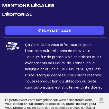
MENTIONS LÉGALES
L'ÉDITORIAL
🎧 PLAYLIST 2025
Ça C'est Culte vous offre tous les jours
l'actualité culturelle près de chez vous.
Toujours à ♥ de promouvoir les artistes et les
événements des Hauts-de-France, de la
Belgique et au-delà... © 2009-2026. Ça C'est
Culte ! Marque déposée. Tous droits réservés.
Toute reproduction ou utilisation du texte
sans autorisation est strictement interdite et
passible de sanctions. Charte graphique
×
Sophie R. et Céline Galant.
En poursuivant votre navigation sur www.cacestculte.com,
vous acceptez l’utilisation de cookies ou autres traceurs pour
vous proposer du contenu et des publicités ciblées et réaliser