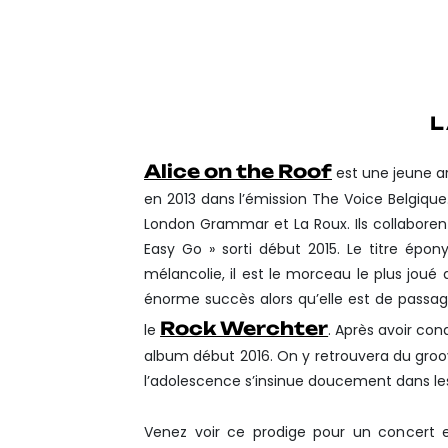
COMPLET EN QUELQUE
UNE TOURNÉE SOLD OU
UN CIRQUE ROYAL (BR
UN ALBUM À VENIR DÉB
L
(LONDON GRAMMAR,
Alice on the Roof
est une jeune ar
en 2013 dans l’émission The Voice Belgique.
London Grammar et La Roux. Ils collaboren
Easy Go » sorti début 2015. Le titre épon
mélancolie, il est le morceau le plus joué 
énorme succès alors qu’elle est de passag
Rock Werchter
le
. Après avoir con
album début 2016. On y retrouvera du groov
l’adolescence s’insinue doucement dans le
Venez voir ce prodige pour un concert e