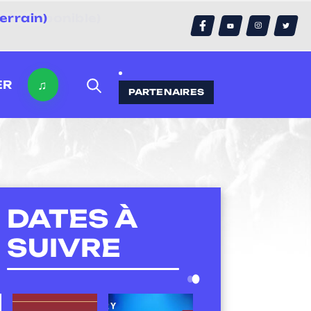
errain)
♫
ER
PARTENAIRES
DATES À
SUIVRE