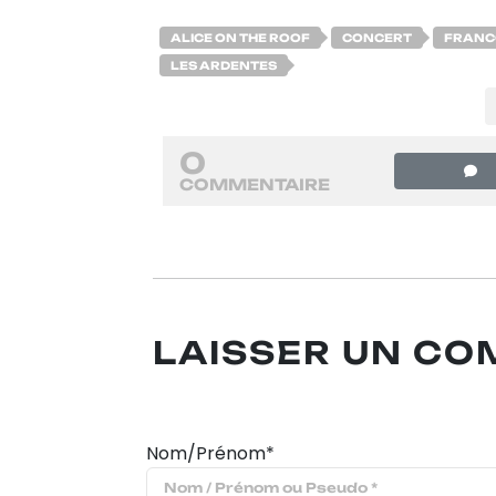
ALICE ON THE ROOF
CONCERT
FRANC
LES ARDENTES
0
COMMENTAIRE
LAISSER UN C
Nom/Prénom*