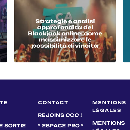
Strategie e analisi
approfondita del
Blackjack online: come
massimizzare le
possibilità di vincita
LTE
CONTACT
MENTIONS
LÉGALES
REJOINS CCC !
MENTIONS
E SORTIE
* ESPACE PRO *