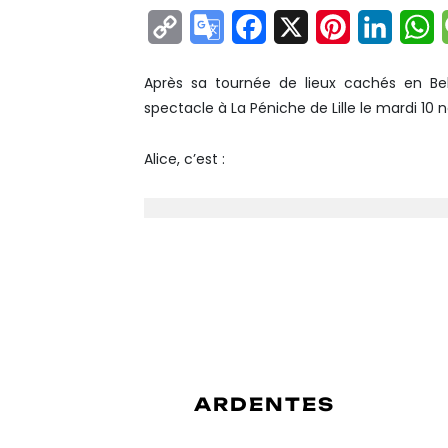
Copy
Google
Facebook
X
Pinterest
Linke
W
Link
Translate
Après sa tournée de lieux cachés en Bel
spectacle à La Péniche de Lille le mardi 10
Alice, c’est :
UN EP SORTI EN AVRIL
NUMÉRO 1 AIRPLAY BE
AVEC
EASY COME EAS
UNE SÉRIE DE FESTIVA
BRUSSEL SUMMER FES
ARDENTES
…,
UNE TOURNÉE « MYSTE