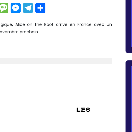
dIn
hatsApp
Message
Messenger
Telegram
Partager
gique, Alice on the Roof arrive en France avec un
 novembre prochain.
LGE PENDANT HUIT SEMAINES
Y GO
,
L L’ÉTÉ DERNIER : PUKKELPOP,
LES
TIVAL, FRANCOFOLIES,
RY TOUR » QUI A AFFICHÉ