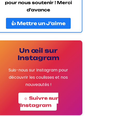
pour nous soutenir ! Merci
d'avance
👍 Mettre un J’aime
Un œil sur
Instagram
Suis-nous sur Instagram pour
découvrir les coulisses et nos
nouveautés !
☼ Suivre sur
Instagram