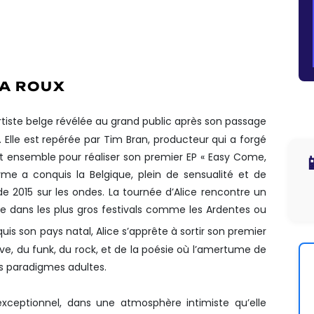
S HEURES,
T AU BENELUX,
UXELLES) BIENTÔT COMPLET,
UT 2016, PRODUIT PAR TIM BRAN
A ROUX
…) !
tiste belge révélée au grand public après son passage
 Elle est repérée par Tim Bran, producteur qui a forgé
t ensemble pour réaliser son premier EP « Easy Come,

yme a conquis la Belgique, plein de sensualité et de
de 2015 sur les ondes. La tournée d’Alice rencontre un
e dans les plus gros festivals comme les Ardentes ou
quis son pays natal, Alice s’apprête à sortir son premier
e, du funk, du rock, et de la poésie où l’amertume de
s paradigmes adultes.
xceptionnel, dans une atmosphère intimiste qu’elle