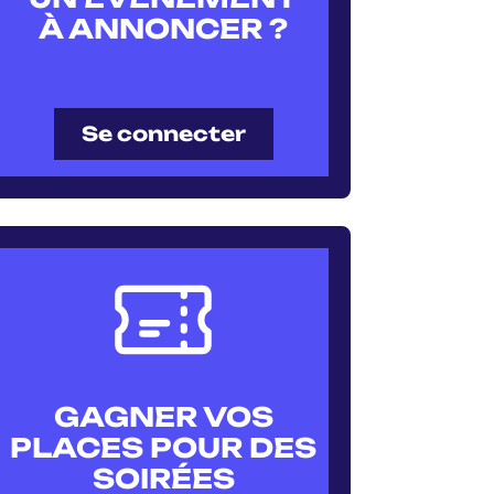
À ANNONCER ?
Se connecter
GAGNER VOS
PLACES POUR DES
SOIRÉES