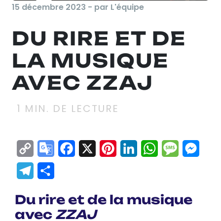
15 décembre 2023 - par L'équipe
DU RIRE ET DE
LA MUSIQUE
AVEC ZZAJ
1
MIN. DE LECTURE
Copy
Google
Facebook
X
Pinterest
LinkedIn
WhatsApp
Messag
Mes
Link
Translate
Telegram
Partager
Du rire et de la musique
avec
ZZAJ