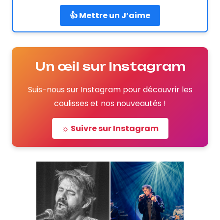
👍 Mettre un J’aime
Un œil sur Instagram
Suis-nous sur Instagram pour découvrir les
coulisses et nos nouveautés !
☼ Suivre sur Instagram