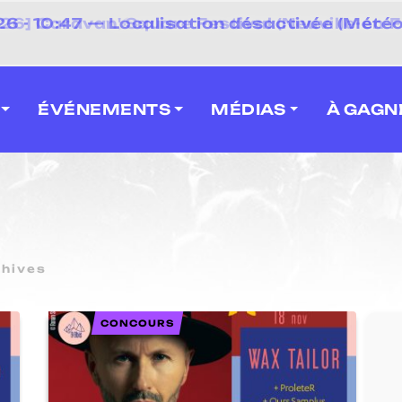
 2026] Caravan' Square Festival (Neuville-en-F
ÉVÉNEMENTS
MÉDIAS
À GAGN
chives
CONCOURS