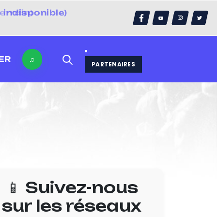
errain)
ER
♫
PARTENAIRES
📱 Suivez-nous
sur les réseaux