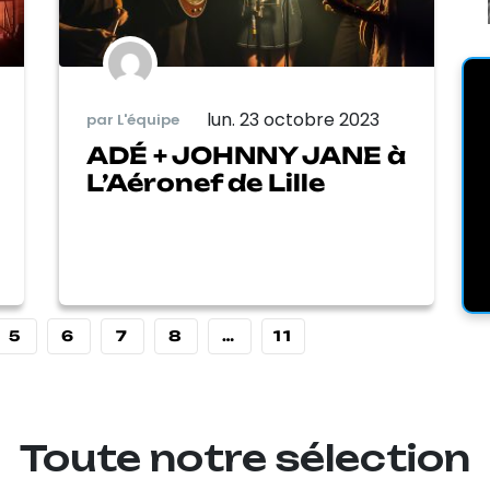
lun. 23 octobre 2023
par L'équipe
ADÉ + JOHNNY JANE à
L’Aéronef de Lille
5
6
7
8
…
11
Toute notre sélection