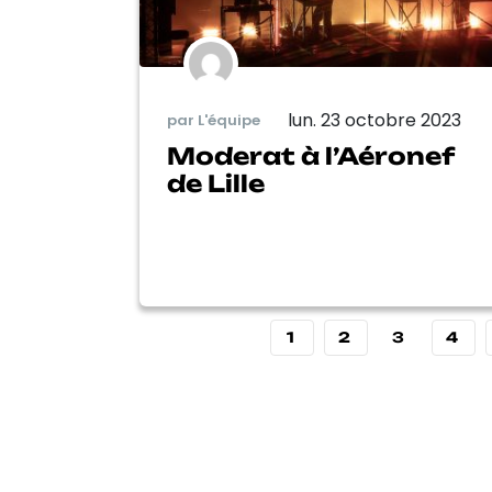
lun. 23 octobre 2023
par L'équipe
Moderat à l’Aéronef
de Lille
1
2
3
4