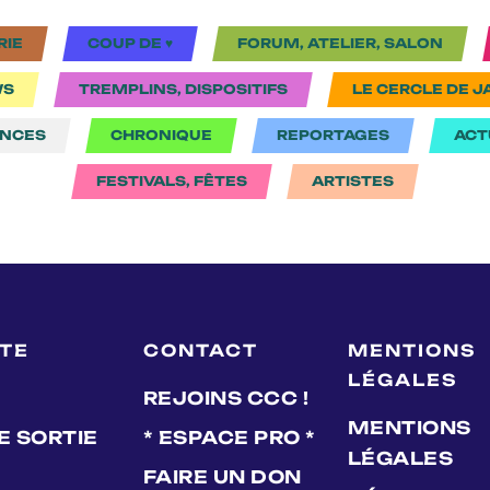
RIE
COUP DE ♥
FORUM, ATELIER, SALON
WS
TREMPLINS, DISPOSITIFS
LE CERCLE DE J
NCES
CHRONIQUE
REPORTAGES
ACT
FESTIVALS, FÊTES
ARTISTES
LTE
CONTACT
MENTIONS
LÉGALES
REJOINS CCC !
MENTIONS
E SORTIE
* ESPACE PRO *
LÉGALES
FAIRE UN DON