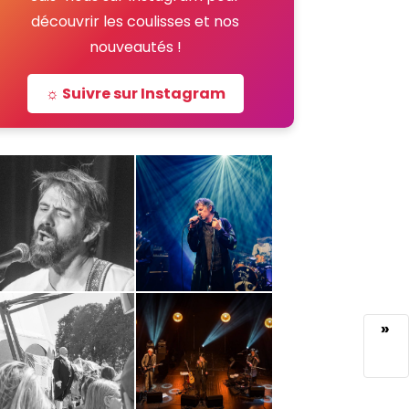
découvrir les coulisses et nos
nouveautés !
☼ Suivre sur Instagram
»