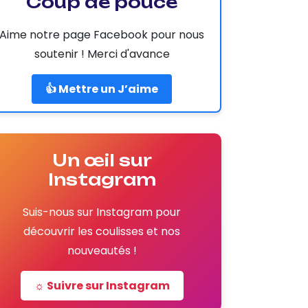
Coup de pouce
Aime notre page Facebook pour nous
soutenir ! Merci d'avance
👍 Mettre un J’aime
Un œil sur
Instagram
Suis-nous sur Instagram pour
découvrir les coulisses et nos
nouveautés !
☼ Suivre sur Instagram