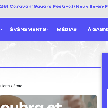
 2026] Caravan' Square Festival (Neuville-en-F
ÉVÉNEMENTS
MÉDIAS
À GAGN
 Pierre Gérard
oubra et