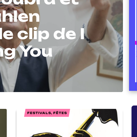
hlen
e clip de I
ng You
FESTIVALS, FÊTES