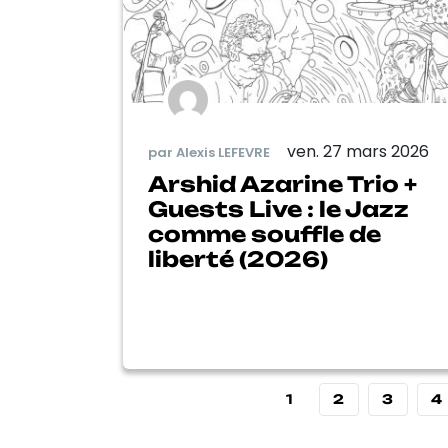
ven. 27 mars 2026
par Alexis LEFEVRE
Arshid Azarine Trio +
Guests Live : le Jazz
comme souffle de
liberté (2026)
1
2
3
4