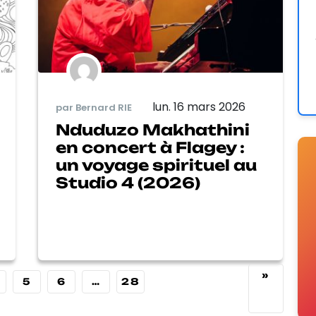
lun. 16 mars 2026
par Bernard RIE
Nduduzo Makhathini
en concert à Flagey :
un voyage spirituel au
Studio 4 (2026)
»
5
6
…
28