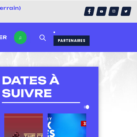
errain)
ER
♫
PARTENAIRES
DATES À
SUIVRE