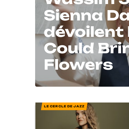
Sienna Da
dévoilent l
Could Bri
Flowers
LE CERCLE DE JAZZ