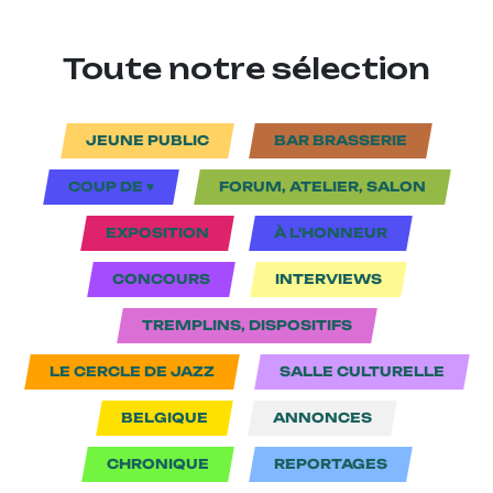
Toute notre sélection
JEUNE PUBLIC
BAR BRASSERIE
COUP DE ♥
FORUM, ATELIER, SALON
EXPOSITION
À L'HONNEUR
CONCOURS
INTERVIEWS
TREMPLINS, DISPOSITIFS
LE CERCLE DE JAZZ
SALLE CULTURELLE
BELGIQUE
ANNONCES
CHRONIQUE
REPORTAGES