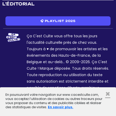
L'ÉDITORIAL
🎧 PLAYLIST 2025
Ça C'est Culte vous offre tous les jours
l'actualité culturelle près de chez vous.
Toujours à ♥ de promouvoir les artistes et les
événements des Hauts-de-France, de la
Belgique et au-delà... © 2009-2026. Ça C'est
Culte ! Marque déposée. Tous droits réservés.
Toute reproduction ou utilisation du texte
sans autorisation est strictement interdite et
passible de sanctions. Charte graphique
×
Sophie R. et Céline Galant.
En poursuivant votre navigation sur www.cacestculte.com,
vous acceptez l’utilisation de cookies ou autres traceurs pour
vous proposer du contenu et des publicités ciblées et réaliser
des statistiques de visites.
En savoir plus.