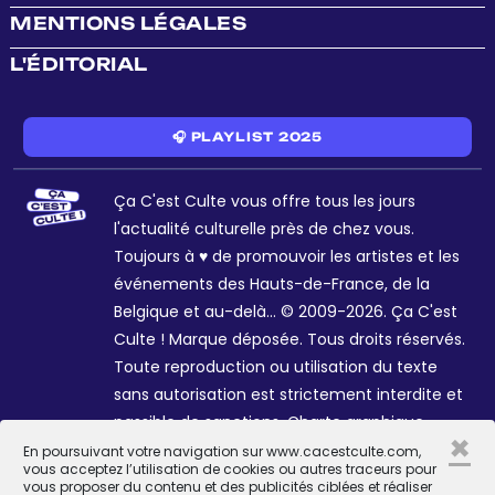
MENTIONS LÉGALES
L'ÉDITORIAL
🎧 PLAYLIST 2025
Ça C'est Culte vous offre tous les jours
l'actualité culturelle près de chez vous.
Toujours à ♥ de promouvoir les artistes et les
événements des Hauts-de-France, de la
Belgique et au-delà... © 2009-2026. Ça C'est
Culte ! Marque déposée. Tous droits réservés.
Toute reproduction ou utilisation du texte
sans autorisation est strictement interdite et
passible de sanctions. Charte graphique
×
Sophie R. et Céline Galant.
En poursuivant votre navigation sur www.cacestculte.com,
vous acceptez l’utilisation de cookies ou autres traceurs pour
vous proposer du contenu et des publicités ciblées et réaliser