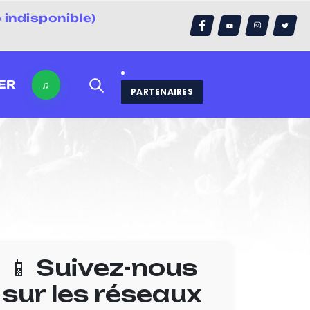
indisponible)
errain)
ER
♫
PARTENAIRES
📱 Suivez-nous
sur les réseaux