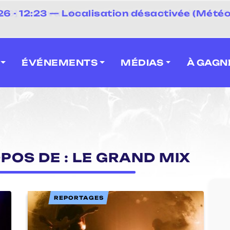
⚡
6 - 12:23 — Localisation désactivée (Météo 
 2026] Caravan' Square Festival (Neuville-en-F
ÉVÉNEMENTS
MÉDIAS
À GAGN
POS DE : LE GRAND MIX
REPORTAGES