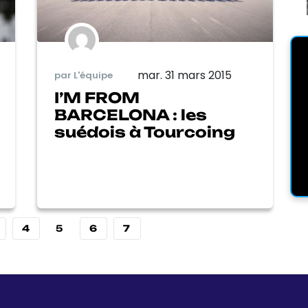
mar. 31 mars 2015
par L'équipe
I’M FROM
BARCELONA : les
suédois à Tourcoing
4
5
6
7