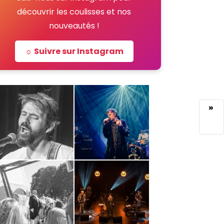
découvrir les coulisses et nos
nouveautés !
☼ Suivre sur Instagram
»