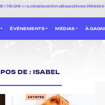
⚡
- 16:09 — Localisation désactivée (Météo 
 2026] Caravan' Square Festival (Neuville-en-F
ÉVÉNEMENTS
MÉDIAS
À GAGN
POS DE : ISABEL
ARTISTES