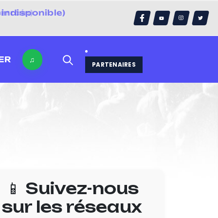
indisponible)
errain)
ER
♫
PARTENAIRES
📱 Suivez-nous
sur les réseaux