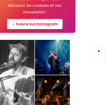
découvrir les coulisses et nos
nouveautés !
☼ Suivre sur Instagram
»