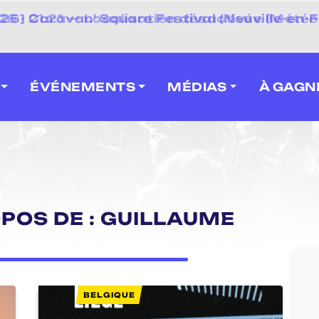
 2026] Caravan' Square Festival (Neuville-en-F
ÉVÉNEMENTS
MÉDIAS
À GAGN
OPOS DE : GUILLAUME
BELGIQUE