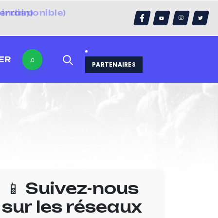
errain)
ER
♫
PARTENAIRES
📱 Suivez-nous
sur les réseaux